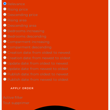
Relevance
Rising price
Descending price
Rising area
Descending area
Bedrooms increasing
Bedrooms descending
Comparment increasing
Comparment descending
Creation date: from oldest to newest
Creation date: from newest to oldest
Update date: from oldest to newest
Update date: from newest to oldest
Publish date: from oldest to newest
Publish date: from newest to oldest
APPLY ORDER
Active filter
Tout supprimer