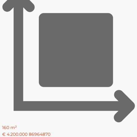
160 m²
€ 4.200.000
86964870