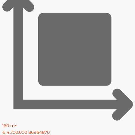
160 m²
€ 4.200.000
86964870