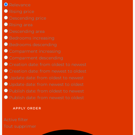
Relevance
Rising price
Descending price
Rising area
Descending area
Bedrooms increasing
Bedrooms descending
Comparment increasing
Comparment descending
Creation date: from oldest to newest
Creation date: from newest to oldest
Update date: from oldest to newest
Update date: from newest to oldest
Publish date: from oldest to newest
Publish date: from newest to oldest
APPLY ORDER
Active filter
Tout supprimer